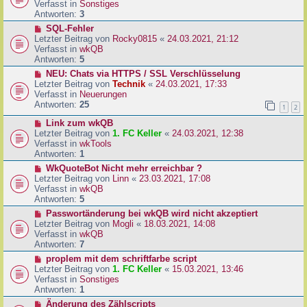
u
Verfasst in
Sonstiges
i
e
Antworten:
3
t
r
N
SQL-Fehler
r
B
e
Letzter Beitrag von
Rocky0815
«
24.03.2021, 21:12
a
e
u
Verfasst in
wkQB
g
i
e
Antworten:
5
t
r
N
NEU: Chats via HTTPS / SSL Verschlüsselung
r
B
e
Letzter Beitrag von
Technik
«
24.03.2021, 17:33
a
e
u
Verfasst in
Neuerungen
g
i
e
Antworten:
25
1
2
t
r
r
N
Link zum wkQB
B
a
e
Letzter Beitrag von
1. FC Keller
«
24.03.2021, 12:38
e
g
u
Verfasst in
wkTools
i
e
Antworten:
1
t
r
r
N
WkQuoteBot Nicht mehr erreichbar ?
B
a
e
Letzter Beitrag von
Linn
«
23.03.2021, 17:08
e
g
u
Verfasst in
wkQB
i
e
Antworten:
5
t
r
N
Passwortänderung bei wkQB wird nicht akzeptiert
r
B
e
Letzter Beitrag von
Mogli
«
18.03.2021, 14:08
a
e
u
Verfasst in
wkQB
g
i
e
Antworten:
7
t
r
N
proplem mit dem schriftfarbe script
r
B
e
Letzter Beitrag von
1. FC Keller
«
15.03.2021, 13:46
a
e
u
Verfasst in
Sonstiges
g
i
e
Antworten:
1
t
r
N
Änderung des Zählscripts
r