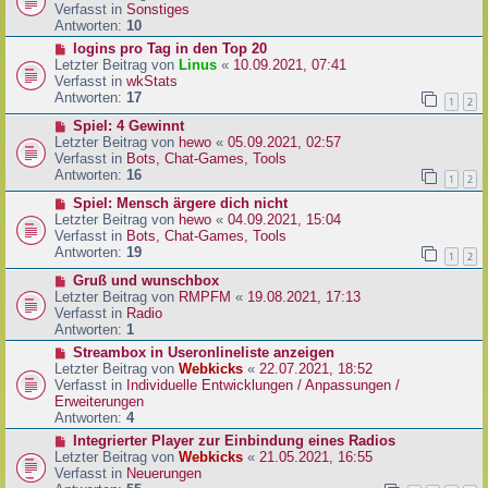
i
u
Verfasst in
Sonstiges
t
e
Antworten:
10
r
r
N
logins pro Tag in den Top 20
a
B
e
Letzter Beitrag von
Linus
«
10.09.2021, 07:41
g
e
u
Verfasst in
wkStats
i
e
Antworten:
17
1
2
t
r
r
N
Spiel: 4 Gewinnt
B
a
e
Letzter Beitrag von
hewo
«
05.09.2021, 02:57
e
g
u
Verfasst in
Bots, Chat-Games, Tools
i
e
Antworten:
16
t
1
2
r
r
N
Spiel: Mensch ärgere dich nicht
B
a
e
Letzter Beitrag von
hewo
«
04.09.2021, 15:04
e
g
u
Verfasst in
Bots, Chat-Games, Tools
i
e
Antworten:
19
t
1
2
r
r
N
Gruß und wunschbox
B
a
e
Letzter Beitrag von
RMPFM
«
19.08.2021, 17:13
e
g
u
Verfasst in
Radio
i
e
Antworten:
1
t
r
r
N
Streambox in Useronlineliste anzeigen
B
a
e
Letzter Beitrag von
Webkicks
«
22.07.2021, 18:52
e
g
u
Verfasst in
Individuelle Entwicklungen / Anpassungen /
i
e
Erweiterungen
t
r
Antworten:
4
r
B
N
Integrierter Player zur Einbindung eines Radios
a
e
e
Letzter Beitrag von
Webkicks
«
21.05.2021, 16:55
g
i
u
Verfasst in
Neuerungen
t