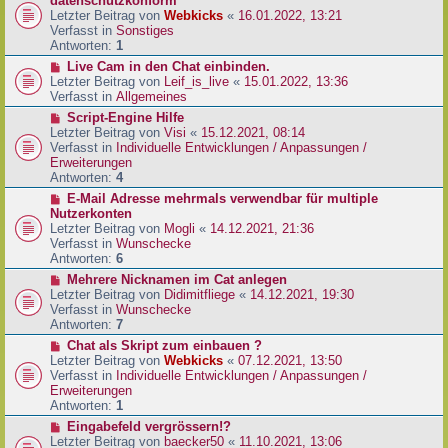
datenschutzkonform
a
B
u
Letzter Beitrag von
Webkicks
«
16.01.2022, 13:21
g
e
e
Verfasst in
Sonstiges
i
r
Antworten:
1
t
B
N
Live Cam in den Chat einbinden.
r
e
e
Letzter Beitrag von
Leif_is_live
«
15.01.2022, 13:36
a
i
u
Verfasst in
Allgemeines
g
t
e
N
Script-Engine Hilfe
r
r
e
Letzter Beitrag von
Visi
«
15.12.2021, 08:14
a
B
u
Verfasst in
Individuelle Entwicklungen / Anpassungen /
g
e
e
Erweiterungen
i
r
Antworten:
4
t
B
N
E-Mail Adresse mehrmals verwendbar für multiple
r
e
e
Nutzerkonten
a
i
u
Letzter Beitrag von
Mogli
«
14.12.2021, 21:36
g
t
e
Verfasst in
Wunschecke
r
r
Antworten:
6
a
B
N
Mehrere Nicknamen im Cat anlegen
g
e
e
Letzter Beitrag von
Didimitfliege
«
14.12.2021, 19:30
i
u
Verfasst in
Wunschecke
t
e
Antworten:
7
r
r
N
Chat als Skript zum einbauen ?
a
B
e
Letzter Beitrag von
Webkicks
«
07.12.2021, 13:50
g
e
u
Verfasst in
Individuelle Entwicklungen / Anpassungen /
i
e
Erweiterungen
t
r
Antworten:
1
r
B
N
Eingabefeld vergrössern!?
a
e
e
Letzter Beitrag von
baecker50
«
11.10.2021, 13:06
g