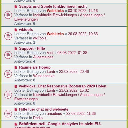
e
Antworten:
8
t
r
r
N
Scripts und Spiele funktionieren nicht
B
a
e
Letzter Beitrag von
Webkicks
«
03.10.2022, 14:16
e
g
u
Verfasst in
Individuelle Entwicklungen / Anpassungen /
i
e
Erweiterungen
t
r
Antworten:
6
r
B
N
wktools
a
e
e
Letzter Beitrag von
Webkicks
«
26.08.2022, 10:33
g
i
u
Verfasst in
wkTools
t
e
Antworten:
1
r
r
N
Support - Hilfe
a
B
e
Letzter Beitrag von
Visi
«
08.06.2022, 01:38
g
e
u
Verfasst in
Allgemeines
i
e
Antworten:
4
t
r
N
Räume als Popup
r
B
e
Letzter Beitrag von
Lordi
«
23.02.2022, 20:46
a
e
u
Verfasst in
Wunschecke
g
i
e
Antworten:
8
t
r
N
webkicks. Chat Responsive Bootstrap 2020 Holen
r
B
e
Letzter Beitrag von
Lordi
«
23.02.2022, 15:32
a
e
u
Verfasst in
Individuelle Entwicklungen / Anpassungen /
g
i
e
Erweiterungen
t
r
Antworten:
8
r
B
N
Hilfe fuer chat und webseite
a
e
e
Letzter Beitrag von
amadeus
«
22.02.2022, 11:36
g
i
u
Verfasst in
Radio
t
e
N
Behördenurteil: Google Analytics ist nicht EU-
r
r
e