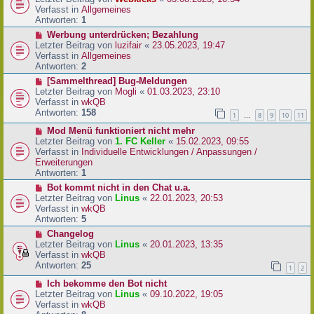
a
e
u
Verfasst in
Allgemeines
g
i
e
Antworten:
1
t
r
N
Werbung unterdrücken; Bezahlung
r
B
e
Letzter Beitrag von
luzifair
«
23.05.2023, 19:47
a
e
u
Verfasst in
Allgemeines
g
i
e
Antworten:
2
t
r
N
[Sammelthread] Bug-Meldungen
r
B
e
Letzter Beitrag von
Mogli
«
01.03.2023, 23:10
a
e
u
Verfasst in
wkQB
g
i
e
Antworten:
158
1
8
9
10
11
…
t
r
r
N
Mod Menü funktioniert nicht mehr
B
a
e
Letzter Beitrag von
1. FC Keller
«
15.02.2023, 09:55
e
g
u
Verfasst in
Individuelle Entwicklungen / Anpassungen /
i
e
Erweiterungen
t
r
Antworten:
1
r
B
a
N
Bot kommt nicht in den Chat u.a.
e
g
e
Letzter Beitrag von
Linus
«
22.01.2023, 20:53
i
u
Verfasst in
wkQB
t
e
Antworten:
5
r
r
N
Changelog
a
B
e
Letzter Beitrag von
Linus
«
20.01.2023, 13:35
g
e
u
Verfasst in
wkQB
i
e
Antworten:
25
1
2
t
r
r
N
Ich bekomme den Bot nicht
B
a
e
Letzter Beitrag von
Linus
«
09.10.2022, 19:05
e
g
u
Verfasst in
wkQB
i