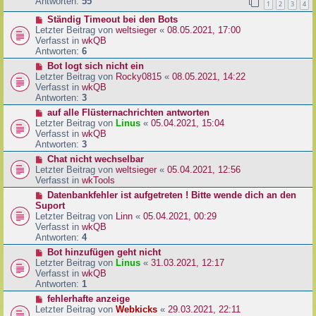
e
Antworten:
55
1
2
3
4
r
r
a
N
Ständig Timeout bei den Bots
B
g
e
Letzter Beitrag von
weltsieger
«
08.05.2021, 17:00
e
u
Verfasst in
wkQB
i
e
Antworten:
6
t
r
r
N
Bot logt sich nicht ein
B
a
e
Letzter Beitrag von
Rocky0815
«
08.05.2021, 14:22
e
g
u
Verfasst in
wkQB
i
e
Antworten:
3
t
r
N
auf alle Flüsternachrichten antworten
r
B
e
Letzter Beitrag von
Linus
«
05.04.2021, 15:04
a
e
u
Verfasst in
wkQB
g
i
e
Antworten:
3
t
r
N
Chat nicht wechselbar
r
B
e
Letzter Beitrag von
weltsieger
«
05.04.2021, 12:56
a
e
u
Verfasst in
wkTools
g
i
e
N
Datenbankfehler ist aufgetreten ! Bitte wende dich an den
t
r
e
Suport
r
B
u
Letzter Beitrag von
Linn
«
05.04.2021, 00:29
a
e
e
Verfasst in
wkQB
g
i
r
Antworten:
4
t
B
N
Bot hinzufügen geht nicht
r
e
e
Letzter Beitrag von
Linus
«
31.03.2021, 12:17
a
i
u
Verfasst in
wkQB
g
t
e
Antworten:
1
r
r
N
fehlerhafte anzeige
a
B
e
Letzter Beitrag von
Webkicks
«
29.03.2021, 22:11
g
e