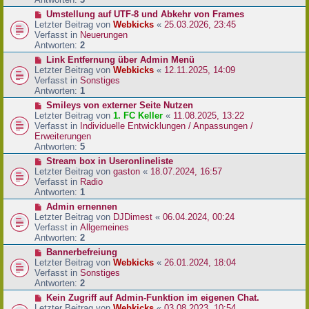
r
N
Umstellung auf UTF-8 und Abkehr von Frames
B
e
Letzter Beitrag von
Webkicks
«
25.03.2026, 23:45
e
u
Verfasst in
Neuerungen
i
e
Antworten:
2
t
r
N
Link Entfernung über Admin Menü
r
B
e
Letzter Beitrag von
Webkicks
«
12.11.2025, 14:09
a
e
u
Verfasst in
Sonstiges
g
i
e
Antworten:
1
t
r
N
Smileys von externer Seite Nutzen
r
B
e
Letzter Beitrag von
1. FC Keller
«
11.08.2025, 13:22
a
e
u
Verfasst in
Individuelle Entwicklungen / Anpassungen /
g
i
e
Erweiterungen
t
r
Antworten:
5
r
B
N
Stream box in Useronlineliste
a
e
e
Letzter Beitrag von
gaston
«
18.07.2024, 16:57
g
i
u
Verfasst in
Radio
t
e
Antworten:
1
r
r
N
Admin ernennen
a
B
e
Letzter Beitrag von
DJDimest
«
06.04.2024, 00:24
g
e
u
Verfasst in
Allgemeines
i
e
Antworten:
2
t
r
N
Bannerbefreiung
r
B
e
Letzter Beitrag von
Webkicks
«
26.01.2024, 18:04
a
e
u
Verfasst in
Sonstiges
g
i
e
Antworten:
2
t
r
N
Kein Zugriff auf Admin-Funktion im eigenen Chat.
r
B
e
Letzter Beitrag von
Webkicks
«
03.08.2023, 10:54