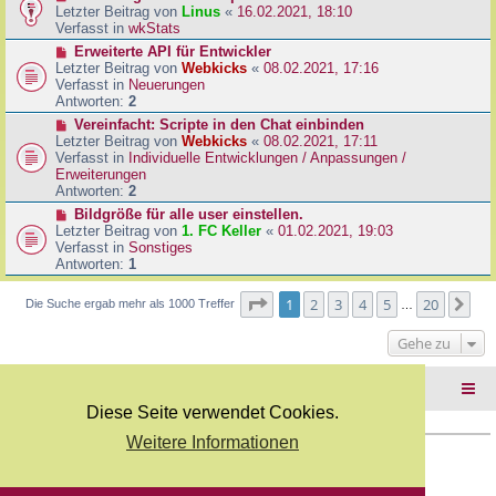
B
e
Letzter Beitrag von
Linus
«
16.02.2021, 18:10
a
e
u
Verfasst in
wkStats
g
i
e
N
Erweiterte API für Entwickler
t
r
e
Letzter Beitrag von
Webkicks
«
08.02.2021, 17:16
r
B
u
Verfasst in
Neuerungen
a
e
e
Antworten:
2
g
i
r
N
Vereinfacht: Scripte in den Chat einbinden
t
B
e
Letzter Beitrag von
Webkicks
«
08.02.2021, 17:11
r
e
u
Verfasst in
Individuelle Entwicklungen / Anpassungen /
a
i
e
Erweiterungen
g
t
r
Antworten:
2
r
B
N
Bildgröße für alle user einstellen.
a
e
e
Letzter Beitrag von
1. FC Keller
«
01.02.2021, 19:03
g
i
u
Verfasst in
Sonstiges
t
e
Antworten:
1
r
r
a
B
Seite
1
von
20
1
2
3
4
5
20
Nä
Die Suche ergab mehr als 1000 Treffer
g
…
e
i
Gehe zu
t
r
a
Foren-Übersicht
g
Diese Seite verwendet Cookies.
Weitere Informationen
Copyright Webkicks.de |
Impressum
|
AGB
|
Datenschutz
Powered by
phpBB
® Forum Software © phpBB Limited
Deutsche Übersetzung durch
phpBB.de