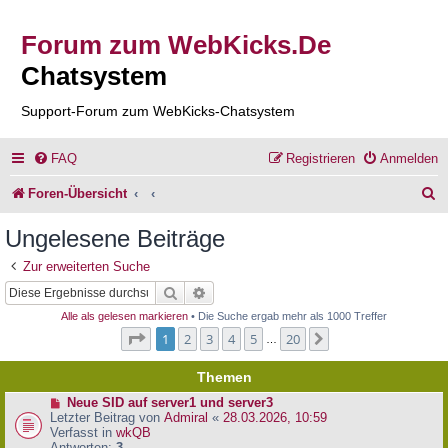
Forum zum WebKicks.De
Chatsystem
Support-Forum zum WebKicks-Chatsystem
FAQ
Registrieren
Anmelden
S
Foren-Übersicht
u
Ungelesene Beiträge
c
Zur erweiterten Suche
h
Suche
Erweiterte Suche
e
Alle als gelesen markieren
• Die Suche ergab mehr als 1000 Treffer
Seite
1
von
20
1
2
3
4
5
20
Nächste
…
Themen
N
Neue SID auf server1 und server3
e
Letzter Beitrag von
Admiral
«
28.03.2026, 10:59
u
Verfasst in
wkQB
e
Antworten:
3