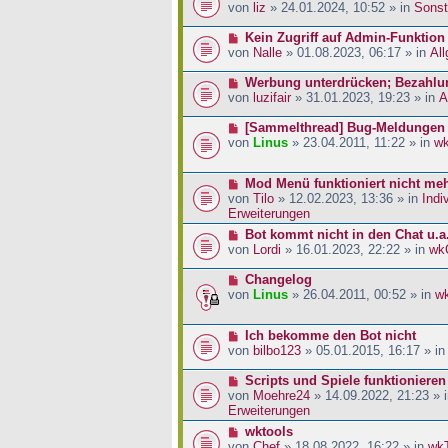
a
i
r
e
von
liz
» 24.01.2024, 10:52 » in
Sonst
g
t
B
u
r
e
e
N
Kein Zugriff auf Admin-Funktion
a
i
r
e
von
Nalle
» 01.08.2023, 06:17 » in
Al
g
t
B
u
r
e
e
N
Werbung unterdrücken; Bezahlu
a
i
r
e
von
luzifair
» 31.01.2023, 19:23 » in
A
g
t
B
u
r
e
e
N
[Sammelthread] Bug-Meldungen
a
i
r
e
von
Linus
» 23.04.2011, 11:22 » in
w
g
t
B
u
r
e
e
N
Mod Menü funktioniert nicht me
a
i
r
e
von
Tilo
» 12.02.2023, 13:36 » in
Indi
g
t
B
u
Erweiterungen
r
e
e
a
i
N
Bot kommt nicht in den Chat u.a
r
g
t
e
von
Lordi
» 16.01.2023, 22:22 » in
wk
B
r
u
e
a
e
N
Changelog
i
g
r
e
von
Linus
» 26.04.2011, 00:52 » in
w
t
B
u
r
e
e
a
N
Ich bekomme den Bot nicht
i
r
g
e
von
bilbo123
» 05.01.2015, 16:17 » i
t
B
u
r
e
e
N
Scripts und Spiele funktionieren
a
i
r
e
von
Moehre24
» 14.09.2022, 21:23 » 
g
t
B
u
Erweiterungen
r
e
e
a
N
wktools
i
r
g
e
von
Chef
» 18.08.2022, 16:22 » in
wk