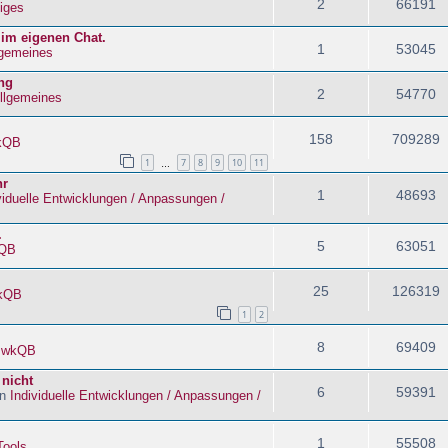
2
66191
iges
 im eigenen Chat.
1
53045
lgemeines
ng
2
54770
llgemeines
158
709289
kQB
1
7
8
9
10
11
…
hr
1
48693
viduelle Entwicklungen / Anpassungen /
.
5
63051
QB
25
126319
kQB
1
2
8
69409
n
wkQB
 nicht
6
59391
in
Individuelle Entwicklungen / Anpassungen /
1
55508
Tools