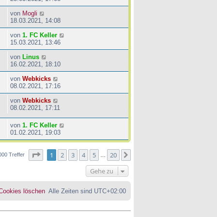
von
Mogli
18.03.2021, 14:08
von
1. FC Keller
15.03.2021, 13:46
von
Linus
16.02.2021, 18:10
von
Webkicks
08.02.2021, 17:16
von
Webkicks
08.02.2021, 17:11
von
1. FC Keller
01.02.2021, 19:03
Seite
1
von
20
1
2
3
4
5
20
Nächste
000 Treffer
…
Gehe zu
 Cookies löschen
Alle Zeiten sind
UTC+02:00