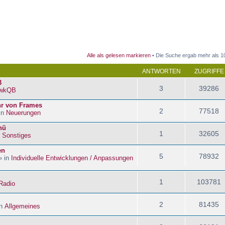
 Suche
Alle als gelesen markieren
• Die Suche ergab mehr als 1
ANTWORTEN
ZUGRIFFE
3
3
39286
wkQB
hr von Frames
2
77518
in
Neuerungen
nü
1
32605
n
Sonstiges
en
5
78932
» in
Individuelle Entwicklungen / Anpassungen
1
103781
Radio
2
81435
in
Allgemeines