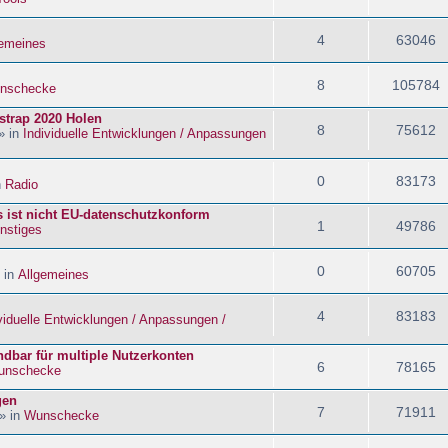
4
63046
gemeines
8
105784
nschecke
strap 2020 Holen
8
75612
» in
Individuelle Entwicklungen / Anpassungen
0
83173
n
Radio
s ist nicht EU-datenschutzkonform
1
49786
nstiges
0
60705
 in
Allgemeines
4
83183
viduelle Entwicklungen / Anpassungen /
dbar für multiple Nutzerkonten
6
78165
unschecke
gen
7
71911
» in
Wunschecke