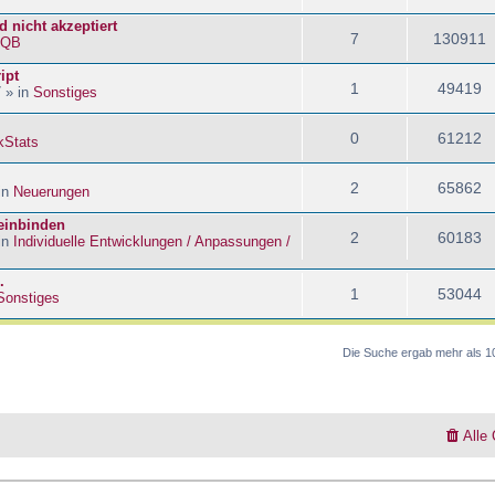
 nicht akzeptiert
7
130911
kQB
ipt
1
49419
 » in
Sonstiges
0
61212
kStats
2
65862
in
Neuerungen
 einbinden
2
60183
in
Individuelle Entwicklungen / Anpassungen /
.
1
53044
Sonstiges
Die Suche ergab mehr als 1
Alle