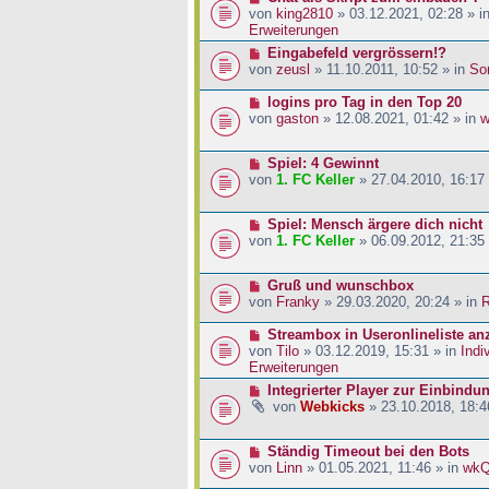
a
i
r
e
von
king2810
» 03.12.2021, 02:28 » i
g
t
B
u
Erweiterungen
r
e
e
N
Eingabefeld vergrössern!?
a
i
r
e
von
zeusl
» 11.10.2011, 10:52 » in
So
g
t
B
u
r
e
e
N
logins pro Tag in den Top 20
a
i
r
e
von
gaston
» 12.08.2021, 01:42 » in
w
g
t
B
u
r
e
e
a
N
Spiel: 4 Gewinnt
i
r
g
e
von
1. FC Keller
» 27.04.2010, 16:17
t
B
u
r
e
e
a
i
N
Spiel: Mensch ärgere dich nicht
r
g
t
e
von
1. FC Keller
» 06.09.2012, 21:35
B
r
u
e
a
e
i
g
N
Gruß und wunschbox
r
t
e
von
Franky
» 29.03.2020, 20:24 » in
R
B
r
u
e
a
e
N
Streambox in Useronlineliste an
i
g
r
e
von
Tilo
» 03.12.2019, 15:31 » in
Indi
t
B
u
Erweiterungen
r
e
e
a
N
Integrierter Player zur Einbindu
i
r
g
e
von
Webkicks
» 23.10.2018, 18:4
t
B
u
r
e
e
a
i
N
Ständig Timeout bei den Bots
r
g
t
e
von
Linn
» 01.05.2021, 11:46 » in
wk
B
r
u
e