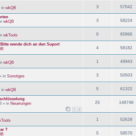
3
57042
 in
wkQB
orten
3
58224
in
wkQB
0
65866
in
wkTools
! Bitte wende dich an den Suport
4
58182
QB
1
49943
in
wkQB
3
50503
» in
Sonstiges
5
61322
 in
wkQB
schlüsselung
25
148748
8 » in
Neuerungen
1
2
1
52628
kTools
ar ?
5
58570
QB