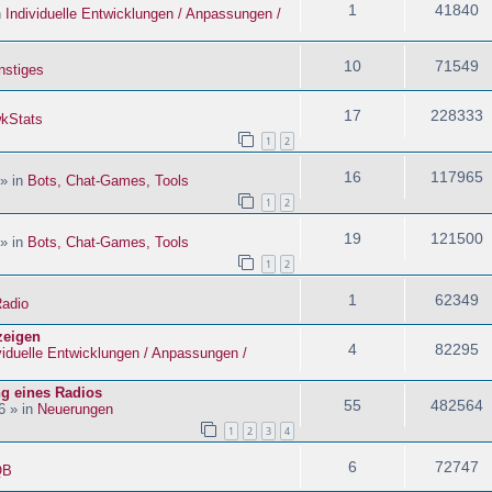
1
41840
n
Individuelle Entwicklungen / Anpassungen /
10
71549
nstiges
17
228333
kStats
1
2
16
117965
 » in
Bots, Chat-Games, Tools
1
2
19
121500
 » in
Bots, Chat-Games, Tools
1
2
1
62349
adio
zeigen
4
82295
viduelle Entwicklungen / Anpassungen /
ng eines Radios
55
482564
6 » in
Neuerungen
1
2
3
4
6
72747
QB