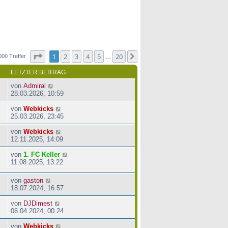
Seite
1
von
20
1
2
3
4
5
20
Nächste
000 Treffer
…
LETZTER BEITRAG
von
Admiral
28.03.2026, 10:59
von
Webkicks
25.03.2026, 23:45
von
Webkicks
12.11.2025, 14:09
von
1. FC Keller
11.08.2025, 13:22
von
gaston
18.07.2024, 16:57
von
DJDimest
06.04.2024, 00:24
von
Webkicks