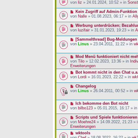
a
i
r
e
von
liz
» 24.01.2024, 10:52 » in
Sonst
g
t
B
u
r
e
e
N
Kein Zugriff auf Admin-Funktion
a
i
r
e
von
Nalle
» 01.08.2023, 06:17 » in
Al
g
t
B
u
r
e
e
N
Werbung unterdrücken; Bezahlu
a
i
r
e
von
luzifair
» 31.01.2023, 19:23 » in
A
g
t
B
u
r
e
e
N
[Sammelthread] Bug-Meldungen
a
i
r
e
von
Linus
» 23.04.2011, 11:22 » in
w
g
t
B
u
r
e
e
N
Mod Menü funktioniert nicht me
a
i
r
e
von
Tilo
» 12.02.2023, 13:36 » in
Indi
g
t
B
u
Erweiterungen
r
e
e
a
i
N
Bot kommt nicht in den Chat u.a
r
g
t
e
von
Lordi
» 16.01.2023, 22:22 » in
wk
B
r
u
e
a
e
N
Changelog
i
g
r
e
von
Linus
» 26.04.2011, 00:52 » in
w
t
B
u
r
e
e
a
N
Ich bekomme den Bot nicht
i
r
g
e
von
bilbo123
» 05.01.2015, 16:17 » i
t
B
u
r
e
e
N
Scripts und Spiele funktionieren
a
i
r
e
von
Moehre24
» 14.09.2022, 21:23 » 
g
t
B
u
Erweiterungen
r
e
e
a
N
wktools
i
r
g
e
von
Chef
» 18.08.2022, 16:22 » in
wk