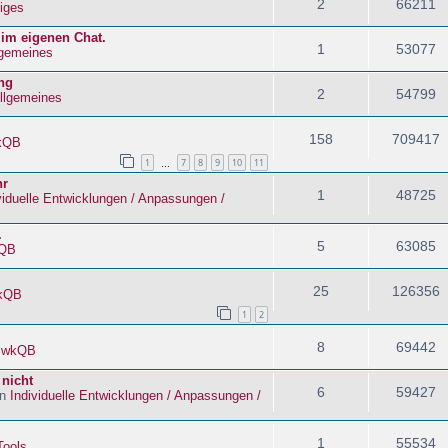
2
66211
iges
 im eigenen Chat.
1
53077
lgemeines
ng
2
54799
llgemeines
158
709417
kQB
1
7
8
9
10
11
…
hr
1
48725
viduelle Entwicklungen / Anpassungen /
.
5
63085
QB
25
126356
kQB
1
2
8
69442
n
wkQB
 nicht
6
59427
in
Individuelle Entwicklungen / Anpassungen /
1
55534
Tools