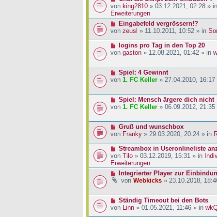
a
i
r
e
von
king2810
» 03.12.2021, 02:28 » i
g
t
B
u
Erweiterungen
r
e
e
N
Eingabefeld vergrössern!?
a
i
r
e
von
zeusl
» 11.10.2011, 10:52 » in
So
g
t
B
u
r
e
e
N
logins pro Tag in den Top 20
a
i
r
e
von
gaston
» 12.08.2021, 01:42 » in
w
g
t
B
u
r
e
e
a
N
Spiel: 4 Gewinnt
i
r
g
e
von
1. FC Keller
» 27.04.2010, 16:17
t
B
u
r
e
e
a
i
N
Spiel: Mensch ärgere dich nicht
r
g
t
e
von
1. FC Keller
» 06.09.2012, 21:35
B
r
u
e
a
e
i
g
N
Gruß und wunschbox
r
t
e
von
Franky
» 29.03.2020, 20:24 » in
R
B
r
u
e
a
e
N
Streambox in Useronlineliste an
i
g
r
e
von
Tilo
» 03.12.2019, 15:31 » in
Indi
t
B
u
Erweiterungen
r
e
e
a
N
Integrierter Player zur Einbindu
i
r
g
e
von
Webkicks
» 23.10.2018, 18:4
t
B
u
r
e
e
a
i
N
Ständig Timeout bei den Bots
r
g
t
e
von
Linn
» 01.05.2021, 11:46 » in
wk
B
r
u
e