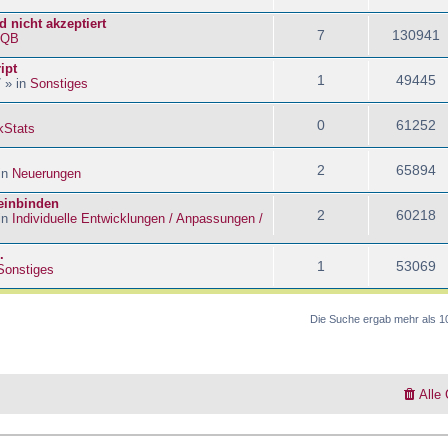
 nicht akzeptiert
7
130941
kQB
ipt
1
49445
 » in
Sonstiges
0
61252
kStats
2
65894
in
Neuerungen
 einbinden
2
60218
in
Individuelle Entwicklungen / Anpassungen /
.
1
53069
Sonstiges
Die Suche ergab mehr als 1
Alle