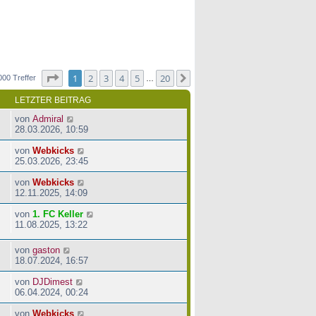
Seite
1
von
20
1
2
3
4
5
20
Nächste
000 Treffer
…
LETZTER BEITRAG
von
Admiral
28.03.2026, 10:59
von
Webkicks
25.03.2026, 23:45
von
Webkicks
12.11.2025, 14:09
von
1. FC Keller
11.08.2025, 13:22
von
gaston
18.07.2024, 16:57
von
DJDimest
06.04.2024, 00:24
von
Webkicks