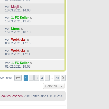
von
Mogli
18.03.2021, 14:08
von
1. FC Keller
15.03.2021, 13:46
von
Linus
16.02.2021, 18:10
von
Webkicks
08.02.2021, 17:16
von
Webkicks
08.02.2021, 17:11
von
1. FC Keller
01.02.2021, 19:03
Seite
1
von
20
1
2
3
4
5
20
Nächste
000 Treffer
…
Gehe zu
 Cookies löschen
Alle Zeiten sind
UTC+02:00