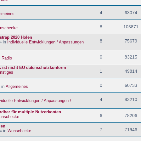
4
63074
gemeines
8
105871
nschecke
strap 2020 Holen
8
75679
» in
Individuelle Entwicklungen / Anpassungen
0
83215
n
Radio
s ist nicht EU-datenschutzkonform
1
49814
nstiges
0
60733
 in
Allgemeines
4
83210
viduelle Entwicklungen / Anpassungen /
dbar für multiple Nutzerkonten
6
78206
unschecke
gen
7
71946
» in
Wunschecke