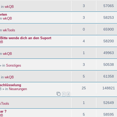
3
57065
 in
wkQB
orten
3
58253
in
wkQB
0
65900
in
wkTools
! Bitte wende dich an den Suport
4
58200
QB
1
49963
in
wkQB
3
50538
» in
Sonstiges
5
61358
 in
wkQB
schlüsselung
25
148821
8 » in
Neuerungen
1
2
1
52649
kTools
ar ?
5
58595
QB