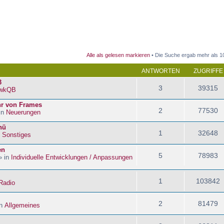
 Suche
Alle als gelesen markieren
• Die Suche ergab mehr als 1
ANTWORTEN
ZUGRIFFE
3
3
39315
wkQB
hr von Frames
2
77530
in
Neuerungen
nü
1
32648
n
Sonstiges
en
5
78983
» in
Individuelle Entwicklungen / Anpassungen
1
103842
Radio
2
81479
in
Allgemeines