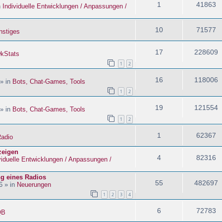
1
41863
n
Individuelle Entwicklungen / Anpassungen /
10
71577
nstiges
17
228609
kStats
1
2
16
118006
 » in
Bots, Chat-Games, Tools
1
2
19
121554
 » in
Bots, Chat-Games, Tools
1
2
1
62367
adio
zeigen
4
82316
viduelle Entwicklungen / Anpassungen /
ng eines Radios
55
482697
6 » in
Neuerungen
1
2
3
4
6
72783
QB