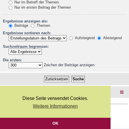
Nur im Betreff der Themen
Nur im ersten Beitrag der Themen
Ergebnisse anzeigen als:
Beiträge
Themen
Ergebnisse sortieren nach:
Aufsteigend
Absteigend
Suchzeitraum begrenzen:
Die ersten:
Zeichen der Beiträge anzeigen
Foren-Übersicht
Diese Seite verwendet Cookies.
Weitere Informationen
Copyright Webkicks.de |
Impressum
|
AGB
|
Datenschutz
Powered by
phpBB
® Forum Software © phpBB Limited
Deutsche Übersetzung durch
phpBB.de
OK