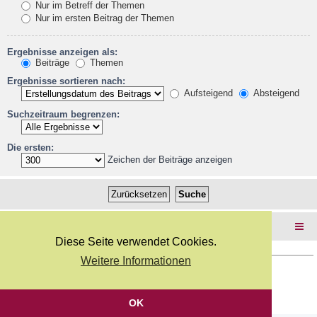
Nur im Betreff der Themen
Nur im ersten Beitrag der Themen
Ergebnisse anzeigen als:
Beiträge
Themen
Ergebnisse sortieren nach:
Aufsteigend
Absteigend
Suchzeitraum begrenzen:
Die ersten:
Zeichen der Beiträge anzeigen
Foren-Übersicht
Diese Seite verwendet Cookies.
Weitere Informationen
Copyright Webkicks.de |
Impressum
|
AGB
|
Datenschutz
Powered by
phpBB
® Forum Software © phpBB Limited
Deutsche Übersetzung durch
phpBB.de
OK