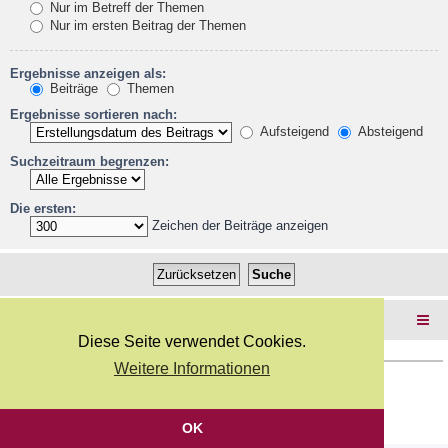
Nur im Betreff der Themen
Nur im ersten Beitrag der Themen
Ergebnisse anzeigen als:
Beiträge
Themen
Ergebnisse sortieren nach:
Aufsteigend
Absteigend
Suchzeitraum begrenzen:
Die ersten:
Zeichen der Beiträge anzeigen
Foren-Übersicht
Diese Seite verwendet Cookies.
Weitere Informationen
Copyright Webkicks.de |
Impressum
|
AGB
|
Datenschutz
Powered by
phpBB
® Forum Software © phpBB Limited
Deutsche Übersetzung durch
phpBB.de
OK