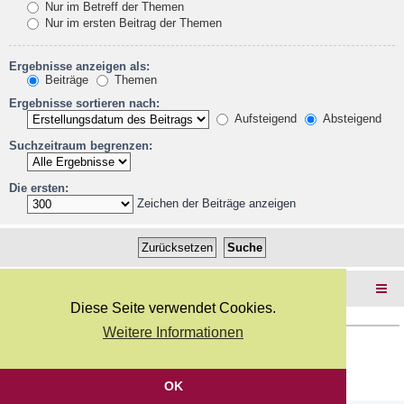
Nur im Betreff der Themen
Nur im ersten Beitrag der Themen
Ergebnisse anzeigen als:
Beiträge
Themen
Ergebnisse sortieren nach:
Aufsteigend
Absteigend
Suchzeitraum begrenzen:
Die ersten:
Zeichen der Beiträge anzeigen
Foren-Übersicht
Diese Seite verwendet Cookies.
Weitere Informationen
Copyright Webkicks.de |
Impressum
|
AGB
|
Datenschutz
Powered by
phpBB
® Forum Software © phpBB Limited
Deutsche Übersetzung durch
phpBB.de
OK