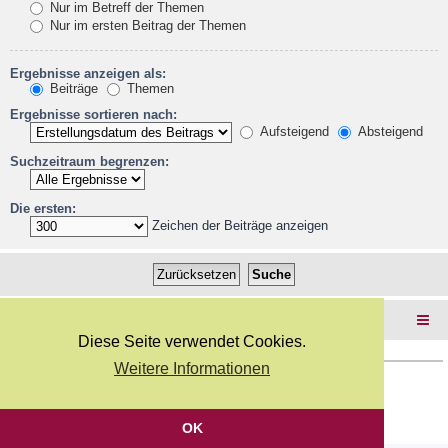
Nur im Betreff der Themen
Nur im ersten Beitrag der Themen
Ergebnisse anzeigen als:
Beiträge
Themen
Ergebnisse sortieren nach:
Aufsteigend
Absteigend
Suchzeitraum begrenzen:
Die ersten:
Zeichen der Beiträge anzeigen
Foren-Übersicht
Diese Seite verwendet Cookies.
Weitere Informationen
Copyright Webkicks.de |
Impressum
|
AGB
|
Datenschutz
Powered by
phpBB
® Forum Software © phpBB Limited
Deutsche Übersetzung durch
phpBB.de
OK