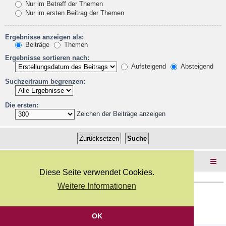
Nur im Betreff der Themen
Nur im ersten Beitrag der Themen
Ergebnisse anzeigen als:
Beiträge
Themen
Ergebnisse sortieren nach:
Aufsteigend
Absteigend
Suchzeitraum begrenzen:
Die ersten:
Zeichen der Beiträge anzeigen
Foren-Übersicht
Diese Seite verwendet Cookies.
Weitere Informationen
Copyright Webkicks.de |
Impressum
|
AGB
|
Datenschutz
Powered by
phpBB
® Forum Software © phpBB Limited
Deutsche Übersetzung durch
phpBB.de
OK