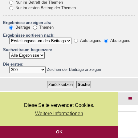
Nur im Betreff der Themen
Nur im ersten Beitrag der Themen
Ergebnisse anzeigen als:
Beiträge
Themen
Ergebnisse sortieren nach:
Aufsteigend
Absteigend
Suchzeitraum begrenzen:
Die ersten:
Zeichen der Beiträge anzeigen
Foren-Übersicht
Diese Seite verwendet Cookies.
Weitere Informationen
Copyright Webkicks.de |
Impressum
|
AGB
|
Datenschutz
Powered by
phpBB
® Forum Software © phpBB Limited
Deutsche Übersetzung durch
phpBB.de
OK