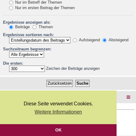
Nur im Betreff der Themen
Nur im ersten Beitrag der Themen
Ergebnisse anzeigen als:
Beiträge
Themen
Ergebnisse sortieren nach:
Aufsteigend
Absteigend
Suchzeitraum begrenzen:
Die ersten:
Zeichen der Beiträge anzeigen
Foren-Übersicht
Diese Seite verwendet Cookies.
Weitere Informationen
Copyright Webkicks.de |
Impressum
|
AGB
|
Datenschutz
Powered by
phpBB
® Forum Software © phpBB Limited
Deutsche Übersetzung durch
phpBB.de
OK