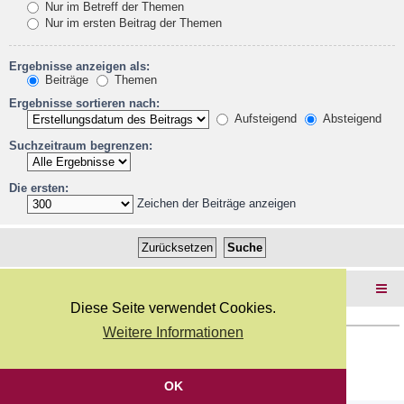
Nur im Betreff der Themen
Nur im ersten Beitrag der Themen
Ergebnisse anzeigen als:
Beiträge
Themen
Ergebnisse sortieren nach:
Aufsteigend
Absteigend
Suchzeitraum begrenzen:
Die ersten:
Zeichen der Beiträge anzeigen
Foren-Übersicht
Diese Seite verwendet Cookies.
Weitere Informationen
Copyright Webkicks.de |
Impressum
|
AGB
|
Datenschutz
Powered by
phpBB
® Forum Software © phpBB Limited
Deutsche Übersetzung durch
phpBB.de
OK