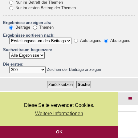
Nur im Betreff der Themen
Nur im ersten Beitrag der Themen
Ergebnisse anzeigen als:
Beiträge
Themen
Ergebnisse sortieren nach:
Aufsteigend
Absteigend
Suchzeitraum begrenzen:
Die ersten:
Zeichen der Beiträge anzeigen
Foren-Übersicht
Diese Seite verwendet Cookies.
Weitere Informationen
Copyright Webkicks.de |
Impressum
|
AGB
|
Datenschutz
Powered by
phpBB
® Forum Software © phpBB Limited
Deutsche Übersetzung durch
phpBB.de
OK