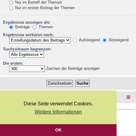
Nur im Betreff der Themen
Nur im ersten Beitrag der Themen
Ergebnisse anzeigen als:
Beiträge
Themen
Ergebnisse sortieren nach:
Aufsteigend
Absteigend
Suchzeitraum begrenzen:
Die ersten:
Zeichen der Beiträge anzeigen
Foren-Übersicht
Diese Seite verwendet Cookies.
Weitere Informationen
Copyright Webkicks.de |
Impressum
|
AGB
|
Datenschutz
Powered by
phpBB
® Forum Software © phpBB Limited
Deutsche Übersetzung durch
phpBB.de
OK