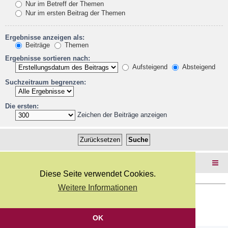
Nur im Betreff der Themen
Nur im ersten Beitrag der Themen
Ergebnisse anzeigen als:
Beiträge
Themen
Ergebnisse sortieren nach:
Aufsteigend
Absteigend
Suchzeitraum begrenzen:
Die ersten:
Zeichen der Beiträge anzeigen
Foren-Übersicht
Diese Seite verwendet Cookies.
Weitere Informationen
Copyright Webkicks.de |
Impressum
|
AGB
|
Datenschutz
Powered by
phpBB
® Forum Software © phpBB Limited
Deutsche Übersetzung durch
phpBB.de
OK