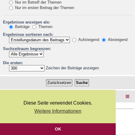
Nur im Betreff der Themen
Nur im ersten Beitrag der Themen
Ergebnisse anzeigen als:
Beiträge
Themen
Ergebnisse sortieren nach:
Aufsteigend
Absteigend
Suchzeitraum begrenzen:
Die ersten:
Zeichen der Beiträge anzeigen
Foren-Übersicht
Diese Seite verwendet Cookies.
Weitere Informationen
Copyright Webkicks.de |
Impressum
|
AGB
|
Datenschutz
Powered by
phpBB
® Forum Software © phpBB Limited
Deutsche Übersetzung durch
phpBB.de
OK