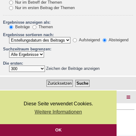
Nur im Betreff der Themen
Nur im ersten Beitrag der Themen
Ergebnisse anzeigen als:
Beiträge
Themen
Ergebnisse sortieren nach:
Aufsteigend
Absteigend
Suchzeitraum begrenzen:
Die ersten:
Zeichen der Beiträge anzeigen
Foren-Übersicht
Diese Seite verwendet Cookies.
Weitere Informationen
Copyright Webkicks.de |
Impressum
|
AGB
|
Datenschutz
Powered by
phpBB
® Forum Software © phpBB Limited
Deutsche Übersetzung durch
phpBB.de
OK