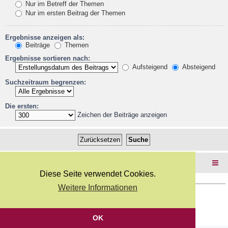
Nur im Betreff der Themen
Nur im ersten Beitrag der Themen
Ergebnisse anzeigen als:
Beiträge
Themen
Ergebnisse sortieren nach:
Aufsteigend
Absteigend
Suchzeitraum begrenzen:
Die ersten:
Zeichen der Beiträge anzeigen
Foren-Übersicht
Diese Seite verwendet Cookies.
Weitere Informationen
Copyright Webkicks.de |
Impressum
|
AGB
|
Datenschutz
Powered by
phpBB
® Forum Software © phpBB Limited
Deutsche Übersetzung durch
phpBB.de
OK