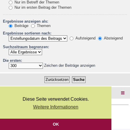
Nur im Betreff der Themen
Nur im ersten Beitrag der Themen
Ergebnisse anzeigen als:
Beiträge
Themen
Ergebnisse sortieren nach:
Aufsteigend
Absteigend
Suchzeitraum begrenzen:
Die ersten:
Zeichen der Beiträge anzeigen
Foren-Übersicht
Diese Seite verwendet Cookies.
Weitere Informationen
Copyright Webkicks.de |
Impressum
|
AGB
|
Datenschutz
Powered by
phpBB
® Forum Software © phpBB Limited
Deutsche Übersetzung durch
phpBB.de
OK