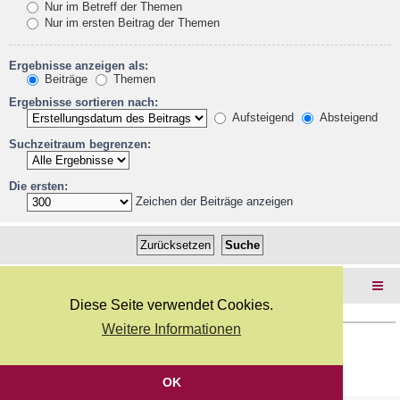
Nur im Betreff der Themen
Nur im ersten Beitrag der Themen
Ergebnisse anzeigen als:
Beiträge
Themen
Ergebnisse sortieren nach:
Aufsteigend
Absteigend
Suchzeitraum begrenzen:
Die ersten:
Zeichen der Beiträge anzeigen
Foren-Übersicht
Diese Seite verwendet Cookies.
Weitere Informationen
Copyright Webkicks.de |
Impressum
|
AGB
|
Datenschutz
Powered by
phpBB
® Forum Software © phpBB Limited
Deutsche Übersetzung durch
phpBB.de
OK