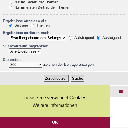
Nur im Betreff der Themen
Nur im ersten Beitrag der Themen
Ergebnisse anzeigen als:
Beiträge
Themen
Ergebnisse sortieren nach:
Aufsteigend
Absteigend
Suchzeitraum begrenzen:
Die ersten:
Zeichen der Beiträge anzeigen
Foren-Übersicht
Diese Seite verwendet Cookies.
Weitere Informationen
Copyright Webkicks.de |
Impressum
|
AGB
|
Datenschutz
Powered by
phpBB
® Forum Software © phpBB Limited
Deutsche Übersetzung durch
phpBB.de
OK