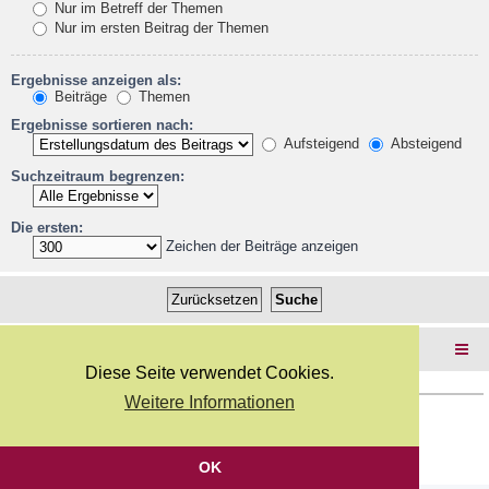
Nur im Betreff der Themen
Nur im ersten Beitrag der Themen
Ergebnisse anzeigen als:
Beiträge
Themen
Ergebnisse sortieren nach:
Aufsteigend
Absteigend
Suchzeitraum begrenzen:
Die ersten:
Zeichen der Beiträge anzeigen
Foren-Übersicht
Diese Seite verwendet Cookies.
Weitere Informationen
Copyright Webkicks.de |
Impressum
|
AGB
|
Datenschutz
Powered by
phpBB
® Forum Software © phpBB Limited
Deutsche Übersetzung durch
phpBB.de
OK