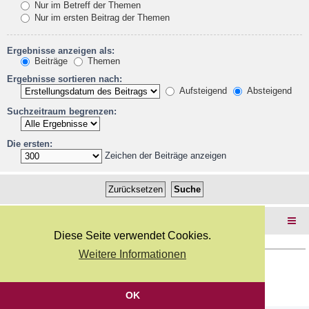
Nur im Betreff der Themen
Nur im ersten Beitrag der Themen
Ergebnisse anzeigen als:
Beiträge
Themen
Ergebnisse sortieren nach:
Aufsteigend
Absteigend
Suchzeitraum begrenzen:
Die ersten:
Zeichen der Beiträge anzeigen
Foren-Übersicht
Diese Seite verwendet Cookies.
Weitere Informationen
Copyright Webkicks.de |
Impressum
|
AGB
|
Datenschutz
Powered by
phpBB
® Forum Software © phpBB Limited
Deutsche Übersetzung durch
phpBB.de
OK