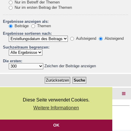
Nur im Betreff der Themen
Nur im ersten Beitrag der Themen
Ergebnisse anzeigen als:
Beiträge
Themen
Ergebnisse sortieren nach:
Aufsteigend
Absteigend
Suchzeitraum begrenzen:
Die ersten:
Zeichen der Beiträge anzeigen
Foren-Übersicht
Diese Seite verwendet Cookies.
Weitere Informationen
Copyright Webkicks.de |
Impressum
|
AGB
|
Datenschutz
Powered by
phpBB
® Forum Software © phpBB Limited
Deutsche Übersetzung durch
phpBB.de
OK