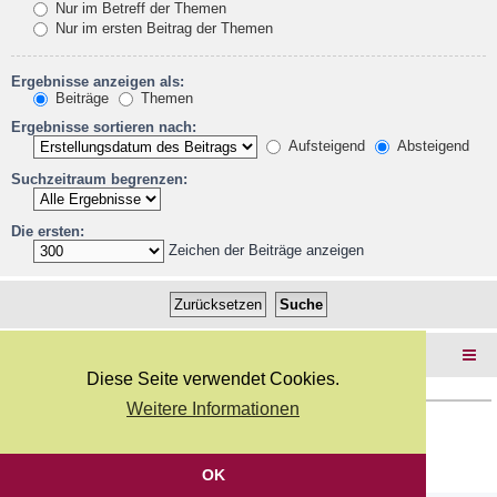
Nur im Betreff der Themen
Nur im ersten Beitrag der Themen
Ergebnisse anzeigen als:
Beiträge
Themen
Ergebnisse sortieren nach:
Aufsteigend
Absteigend
Suchzeitraum begrenzen:
Die ersten:
Zeichen der Beiträge anzeigen
Foren-Übersicht
Diese Seite verwendet Cookies.
Weitere Informationen
Copyright Webkicks.de |
Impressum
|
AGB
|
Datenschutz
Powered by
phpBB
® Forum Software © phpBB Limited
Deutsche Übersetzung durch
phpBB.de
OK