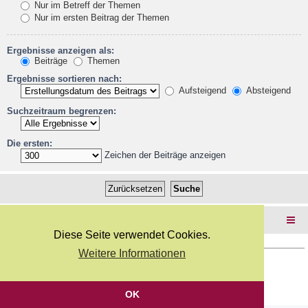
Nur im Betreff der Themen
Nur im ersten Beitrag der Themen
Ergebnisse anzeigen als:
Beiträge
Themen
Ergebnisse sortieren nach:
Aufsteigend
Absteigend
Suchzeitraum begrenzen:
Die ersten:
Zeichen der Beiträge anzeigen
Foren-Übersicht
Diese Seite verwendet Cookies.
Weitere Informationen
Copyright Webkicks.de |
Impressum
|
AGB
|
Datenschutz
Powered by
phpBB
® Forum Software © phpBB Limited
Deutsche Übersetzung durch
phpBB.de
OK