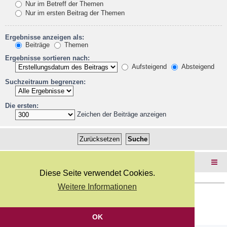
Nur im Betreff der Themen
Nur im ersten Beitrag der Themen
Ergebnisse anzeigen als:
Beiträge
Themen
Ergebnisse sortieren nach:
Aufsteigend
Absteigend
Suchzeitraum begrenzen:
Die ersten:
Zeichen der Beiträge anzeigen
Foren-Übersicht
Diese Seite verwendet Cookies.
Weitere Informationen
Copyright Webkicks.de |
Impressum
|
AGB
|
Datenschutz
Powered by
phpBB
® Forum Software © phpBB Limited
Deutsche Übersetzung durch
phpBB.de
OK