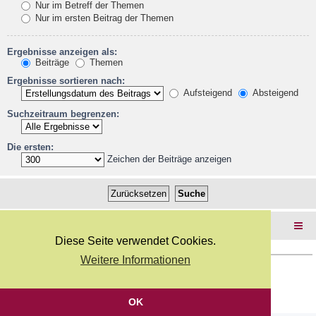
Nur im Betreff der Themen
Nur im ersten Beitrag der Themen
Ergebnisse anzeigen als:
Beiträge
Themen
Ergebnisse sortieren nach:
Aufsteigend
Absteigend
Suchzeitraum begrenzen:
Die ersten:
Zeichen der Beiträge anzeigen
Foren-Übersicht
Diese Seite verwendet Cookies.
Weitere Informationen
Copyright Webkicks.de |
Impressum
|
AGB
|
Datenschutz
Powered by
phpBB
® Forum Software © phpBB Limited
Deutsche Übersetzung durch
phpBB.de
OK