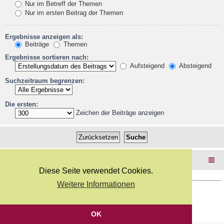
Nur im Betreff der Themen
Nur im ersten Beitrag der Themen
Ergebnisse anzeigen als:
Beiträge
Themen
Ergebnisse sortieren nach:
Aufsteigend
Absteigend
Suchzeitraum begrenzen:
Die ersten:
Zeichen der Beiträge anzeigen
Foren-Übersicht
Diese Seite verwendet Cookies.
Weitere Informationen
Copyright Webkicks.de |
Impressum
|
AGB
|
Datenschutz
Powered by
phpBB
® Forum Software © phpBB Limited
Deutsche Übersetzung durch
phpBB.de
OK