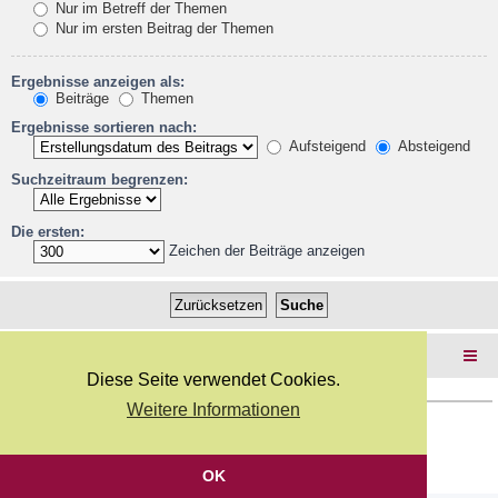
Nur im Betreff der Themen
Nur im ersten Beitrag der Themen
Ergebnisse anzeigen als:
Beiträge
Themen
Ergebnisse sortieren nach:
Aufsteigend
Absteigend
Suchzeitraum begrenzen:
Die ersten:
Zeichen der Beiträge anzeigen
Foren-Übersicht
Diese Seite verwendet Cookies.
Weitere Informationen
Copyright Webkicks.de |
Impressum
|
AGB
|
Datenschutz
Powered by
phpBB
® Forum Software © phpBB Limited
Deutsche Übersetzung durch
phpBB.de
OK