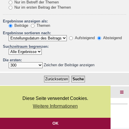
Nur im Betreff der Themen
Nur im ersten Beitrag der Themen
Ergebnisse anzeigen als:
Beiträge
Themen
Ergebnisse sortieren nach:
Aufsteigend
Absteigend
Suchzeitraum begrenzen:
Die ersten:
Zeichen der Beiträge anzeigen
Foren-Übersicht
Diese Seite verwendet Cookies.
Weitere Informationen
Copyright Webkicks.de |
Impressum
|
AGB
|
Datenschutz
Powered by
phpBB
® Forum Software © phpBB Limited
Deutsche Übersetzung durch
phpBB.de
OK