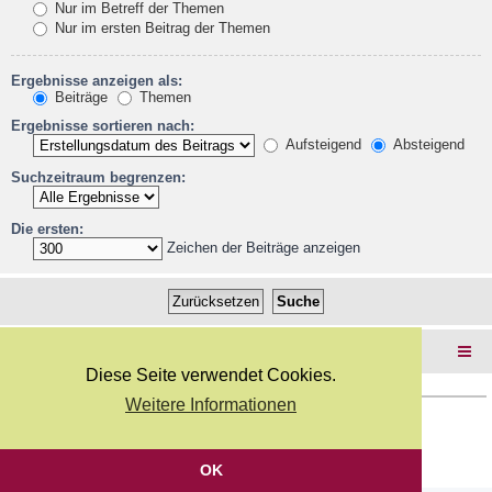
Nur im Betreff der Themen
Nur im ersten Beitrag der Themen
Ergebnisse anzeigen als:
Beiträge
Themen
Ergebnisse sortieren nach:
Aufsteigend
Absteigend
Suchzeitraum begrenzen:
Die ersten:
Zeichen der Beiträge anzeigen
Foren-Übersicht
Diese Seite verwendet Cookies.
Weitere Informationen
Copyright Webkicks.de |
Impressum
|
AGB
|
Datenschutz
Powered by
phpBB
® Forum Software © phpBB Limited
Deutsche Übersetzung durch
phpBB.de
OK