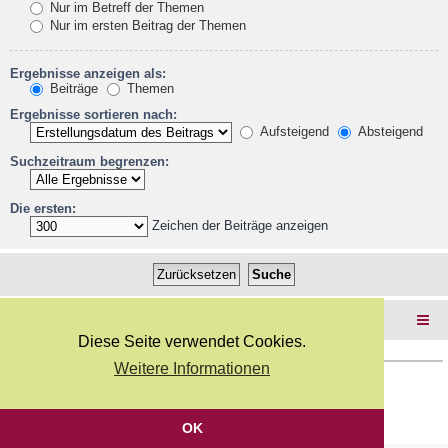
Nur im Betreff der Themen
Nur im ersten Beitrag der Themen
Ergebnisse anzeigen als:
Beiträge
Themen
Ergebnisse sortieren nach:
Aufsteigend
Absteigend
Suchzeitraum begrenzen:
Die ersten:
Zeichen der Beiträge anzeigen
Foren-Übersicht
Diese Seite verwendet Cookies.
Weitere Informationen
Copyright Webkicks.de |
Impressum
|
AGB
|
Datenschutz
Powered by
phpBB
® Forum Software © phpBB Limited
Deutsche Übersetzung durch
phpBB.de
OK