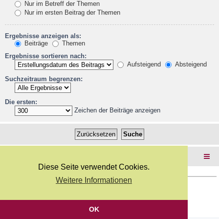
Nur im Betreff der Themen
Nur im ersten Beitrag der Themen
Ergebnisse anzeigen als:
Beiträge
Themen
Ergebnisse sortieren nach:
Aufsteigend
Absteigend
Suchzeitraum begrenzen:
Die ersten:
Zeichen der Beiträge anzeigen
Foren-Übersicht
Diese Seite verwendet Cookies.
Weitere Informationen
Copyright Webkicks.de |
Impressum
|
AGB
|
Datenschutz
Powered by
phpBB
® Forum Software © phpBB Limited
Deutsche Übersetzung durch
phpBB.de
OK