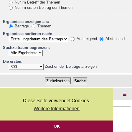
Nur im Betreff der Themen
Nur im ersten Beitrag der Themen
Ergebnisse anzeigen als:
Beiträge
Themen
Ergebnisse sortieren nach:
Aufsteigend
Absteigend
Suchzeitraum begrenzen:
Die ersten:
Zeichen der Beiträge anzeigen
Foren-Übersicht
Diese Seite verwendet Cookies.
Weitere Informationen
Copyright Webkicks.de |
Impressum
|
AGB
|
Datenschutz
Powered by
phpBB
® Forum Software © phpBB Limited
Deutsche Übersetzung durch
phpBB.de
OK