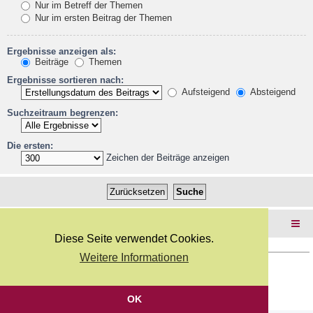
Nur im Betreff der Themen
Nur im ersten Beitrag der Themen
Ergebnisse anzeigen als:
Beiträge
Themen
Ergebnisse sortieren nach:
Aufsteigend
Absteigend
Suchzeitraum begrenzen:
Die ersten:
Zeichen der Beiträge anzeigen
Foren-Übersicht
Diese Seite verwendet Cookies.
Weitere Informationen
Copyright Webkicks.de |
Impressum
|
AGB
|
Datenschutz
Powered by
phpBB
® Forum Software © phpBB Limited
Deutsche Übersetzung durch
phpBB.de
OK