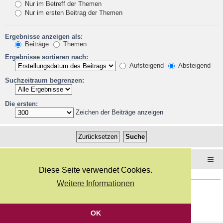
Nur im Betreff der Themen
Nur im ersten Beitrag der Themen
Ergebnisse anzeigen als:
Beiträge
Themen
Ergebnisse sortieren nach:
Aufsteigend
Absteigend
Suchzeitraum begrenzen:
Die ersten:
Zeichen der Beiträge anzeigen
Foren-Übersicht
Diese Seite verwendet Cookies.
Weitere Informationen
Copyright Webkicks.de |
Impressum
|
AGB
|
Datenschutz
Powered by
phpBB
® Forum Software © phpBB Limited
Deutsche Übersetzung durch
phpBB.de
OK