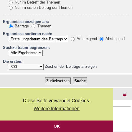
Nur im Betreff der Themen
Nur im ersten Beitrag der Themen
Ergebnisse anzeigen als:
Beiträge
Themen
Ergebnisse sortieren nach:
Aufsteigend
Absteigend
Suchzeitraum begrenzen:
Die ersten:
Zeichen der Beiträge anzeigen
Foren-Übersicht
Diese Seite verwendet Cookies.
Weitere Informationen
Copyright Webkicks.de |
Impressum
|
AGB
|
Datenschutz
Powered by
phpBB
® Forum Software © phpBB Limited
Deutsche Übersetzung durch
phpBB.de
OK