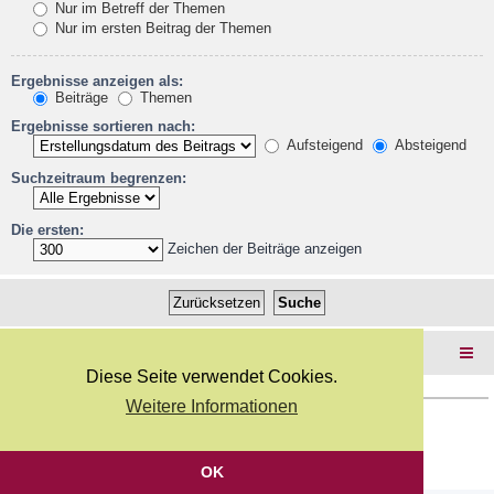
Nur im Betreff der Themen
Nur im ersten Beitrag der Themen
Ergebnisse anzeigen als:
Beiträge
Themen
Ergebnisse sortieren nach:
Aufsteigend
Absteigend
Suchzeitraum begrenzen:
Die ersten:
Zeichen der Beiträge anzeigen
Foren-Übersicht
Diese Seite verwendet Cookies.
Weitere Informationen
Copyright Webkicks.de |
Impressum
|
AGB
|
Datenschutz
Powered by
phpBB
® Forum Software © phpBB Limited
Deutsche Übersetzung durch
phpBB.de
OK