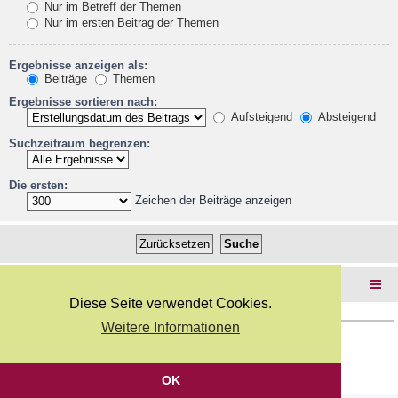
Nur im Betreff der Themen
Nur im ersten Beitrag der Themen
Ergebnisse anzeigen als:
Beiträge
Themen
Ergebnisse sortieren nach:
Aufsteigend
Absteigend
Suchzeitraum begrenzen:
Die ersten:
Zeichen der Beiträge anzeigen
Foren-Übersicht
Diese Seite verwendet Cookies.
Weitere Informationen
Copyright Webkicks.de |
Impressum
|
AGB
|
Datenschutz
Powered by
phpBB
® Forum Software © phpBB Limited
Deutsche Übersetzung durch
phpBB.de
OK