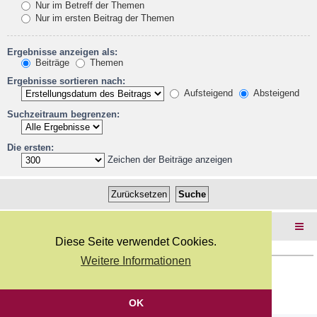
Nur im Betreff der Themen
Nur im ersten Beitrag der Themen
Ergebnisse anzeigen als:
Beiträge
Themen
Ergebnisse sortieren nach:
Aufsteigend
Absteigend
Suchzeitraum begrenzen:
Die ersten:
Zeichen der Beiträge anzeigen
Foren-Übersicht
Diese Seite verwendet Cookies.
Weitere Informationen
Copyright Webkicks.de |
Impressum
|
AGB
|
Datenschutz
Powered by
phpBB
® Forum Software © phpBB Limited
Deutsche Übersetzung durch
phpBB.de
OK