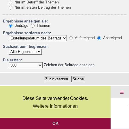
Nur im Betreff der Themen
Nur im ersten Beitrag der Themen
Ergebnisse anzeigen als:
Beiträge
Themen
Ergebnisse sortieren nach:
Aufsteigend
Absteigend
Suchzeitraum begrenzen:
Die ersten:
Zeichen der Beiträge anzeigen
Foren-Übersicht
Diese Seite verwendet Cookies.
Weitere Informationen
Copyright Webkicks.de |
Impressum
|
AGB
|
Datenschutz
Powered by
phpBB
® Forum Software © phpBB Limited
Deutsche Übersetzung durch
phpBB.de
OK