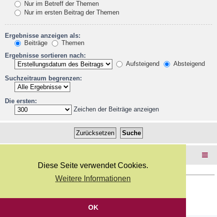
Nur im Betreff der Themen
Nur im ersten Beitrag der Themen
Ergebnisse anzeigen als:
Beiträge
Themen
Ergebnisse sortieren nach:
Aufsteigend
Absteigend
Suchzeitraum begrenzen:
Die ersten:
Zeichen der Beiträge anzeigen
Foren-Übersicht
Diese Seite verwendet Cookies.
Weitere Informationen
Copyright Webkicks.de |
Impressum
|
AGB
|
Datenschutz
Powered by
phpBB
® Forum Software © phpBB Limited
Deutsche Übersetzung durch
phpBB.de
OK