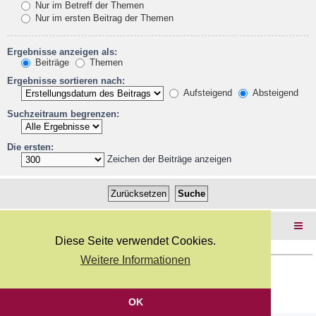
Nur im Betreff der Themen
Nur im ersten Beitrag der Themen
Ergebnisse anzeigen als:
Beiträge
Themen
Ergebnisse sortieren nach:
Aufsteigend
Absteigend
Suchzeitraum begrenzen:
Die ersten:
Zeichen der Beiträge anzeigen
Foren-Übersicht
Diese Seite verwendet Cookies.
Weitere Informationen
Copyright Webkicks.de |
Impressum
|
AGB
|
Datenschutz
Powered by
phpBB
® Forum Software © phpBB Limited
Deutsche Übersetzung durch
phpBB.de
OK