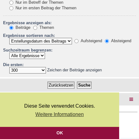
Nur im Betreff der Themen
Nur im ersten Beitrag der Themen
Ergebnisse anzeigen als:
Beiträge
Themen
Ergebnisse sortieren nach:
Aufsteigend
Absteigend
Suchzeitraum begrenzen:
Die ersten:
Zeichen der Beiträge anzeigen
Foren-Übersicht
Diese Seite verwendet Cookies.
Weitere Informationen
Copyright Webkicks.de |
Impressum
|
AGB
|
Datenschutz
Powered by
phpBB
® Forum Software © phpBB Limited
Deutsche Übersetzung durch
phpBB.de
OK