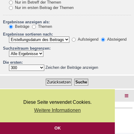
Nur im Betreff der Themen
Nur im ersten Beitrag der Themen
Ergebnisse anzeigen als:
Beiträge
Themen
Ergebnisse sortieren nach:
Aufsteigend
Absteigend
Suchzeitraum begrenzen:
Die ersten:
Zeichen der Beiträge anzeigen
Foren-Übersicht
Diese Seite verwendet Cookies.
Weitere Informationen
Copyright Webkicks.de |
Impressum
|
AGB
|
Datenschutz
Powered by
phpBB
® Forum Software © phpBB Limited
Deutsche Übersetzung durch
phpBB.de
OK