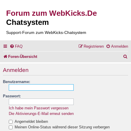
Forum zum WebKicks.De
Chatsystem
Support-Forum zum WebKicks-Chatsystem
FAQ
Registrieren
Anmelden
S
Foren-Übersicht
u
Anmelden
c
Benutzername:
h
e
Passwort:
Ich habe mein Passwort vergessen
Die Aktivierungs-E-Mail erneut senden
Angemeldet bleiben
Meinen Online-Status während dieser Sitzung verbergen