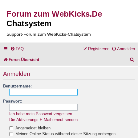
Forum zum WebKicks.De
Chatsystem
Support-Forum zum WebKicks-Chatsystem
FAQ
Registrieren
Anmelden
S
Foren-Übersicht
u
Anmelden
c
Benutzername:
h
e
Passwort:
Ich habe mein Passwort vergessen
Die Aktivierungs-E-Mail erneut senden
Angemeldet bleiben
Meinen Online-Status während dieser Sitzung verbergen