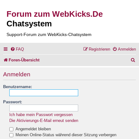
Forum zum WebKicks.De
Chatsystem
Support-Forum zum WebKicks-Chatsystem
FAQ
Registrieren
Anmelden
S
Foren-Übersicht
u
Anmelden
c
Benutzername:
h
e
Passwort:
Ich habe mein Passwort vergessen
Die Aktivierungs-E-Mail erneut senden
Angemeldet bleiben
Meinen Online-Status während dieser Sitzung verbergen