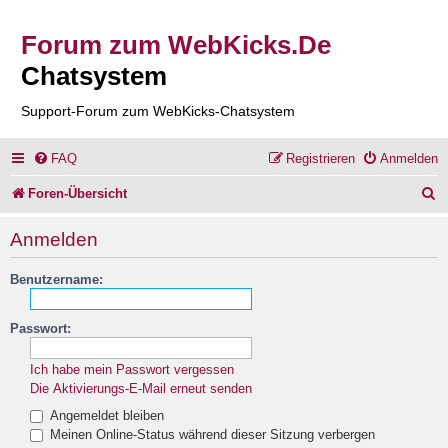
Forum zum WebKicks.De
Chatsystem
Support-Forum zum WebKicks-Chatsystem
FAQ
Registrieren
Anmelden
S
Foren-Übersicht
u
Anmelden
c
Benutzername:
h
e
Passwort:
Ich habe mein Passwort vergessen
Die Aktivierungs-E-Mail erneut senden
Angemeldet bleiben
Meinen Online-Status während dieser Sitzung verbergen